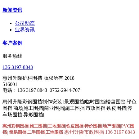
新闻资讯
公司动态
业界资讯
客户案例
服务热线
136-3197-8843
惠州升隆护栏围挡 版权所有 2018
516001
电话：136 3197 8843 0752-2944-707
惠州升隆彩钢围挡制作安装 |景观围挡|临时围挡|楼盘围挡|绿色
围挡|商场施工围挡|商业围挡|施工围挡|市政围挡|铁皮围挡|停
车场围挡|异形围挡|
惠州彩钢围挡|施工围挡|工地围挡
|铁皮围挡
|特价围挡
|地产围挡
|
PVC围
惠州升隆市政围挡 136 3197 8843
挡| 简易围挡|二手围挡
|
工地围挡