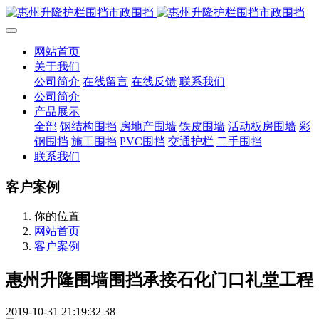
网站首页
关于我们
公司简介
在线留言
在线反馈
联系我们
公司简介
产品展示
全部
钢结构围挡
房地产围墙
铁皮围墙
活动板房围墙
彩
钢围挡
施工围挡
PVC围挡
交通护栏
二手围挡
联系我们
客户案例
你的位置
网站首页
客户案例
惠州升隆围墙围挡承接石化门口礼堂工程
2019-10-31 21:19:32
38